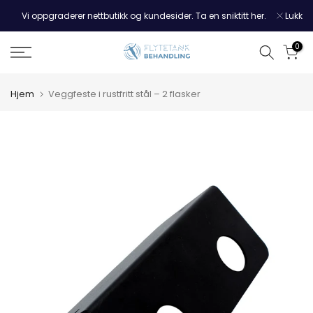
Hopp
Vi oppgraderer nettbutikk og kundesider. Ta en sniktitt her.
Lukk
til
innholdet
0
Hjem
Veggfeste i rustfritt stål – 2 flasker