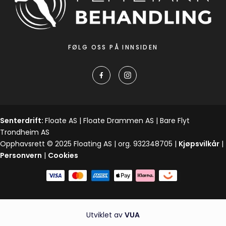
FØLG OSS PÅ INNSIDEN
Senterdrift:
Floate AS | Floate Drammen AS | Bare Flyt
Trondheim AS
Opphavsrett © 2025 Floating AS | org. 932348705 |
Kjøpsvilkår
|
Personvern
|
Cookies
Utviklet av
VUA