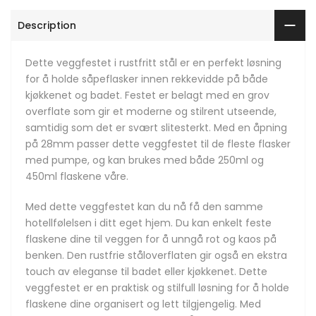
Description
Dette veggfestet i rustfritt stål er en perfekt løsning
for å holde såpeflasker innen rekkevidde på både
kjøkkenet og badet. Festet er belagt med en grov
overflate som gir et moderne og stilrent utseende,
samtidig som det er svært slitesterkt. Med en åpning
på 28mm passer dette veggfestet til de fleste flasker
med pumpe, og kan brukes med både 250ml og
450ml flaskene våre.
Med dette veggfestet kan du nå få den samme
hotellfølelsen i ditt eget hjem. Du kan enkelt feste
flaskene dine til veggen for å unngå rot og kaos på
benken. Den rustfrie ståloverflaten gir også en ekstra
touch av eleganse til badet eller kjøkkenet. Dette
veggfestet er en praktisk og stilfull løsning for å holde
flaskene dine organisert og lett tilgjengelig. Med