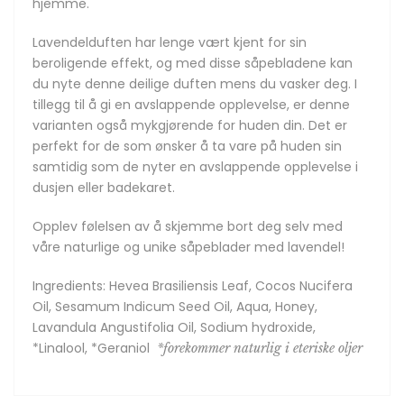
hjemme.
Lavendelduften har lenge vært kjent for sin
beroligende effekt, og med disse såpebladene kan
du nyte denne deilige duften mens du vasker deg. I
tillegg til å gi en avslappende opplevelse, er denne
varianten også mykgjørende for huden din. Det er
perfekt for de som ønsker å ta vare på huden sin
samtidig som de nyter en avslappende opplevelse i
dusjen eller badekaret.
Opplev følelsen av å skjemme bort deg selv med
våre naturlige og unike såpeblader med lavendel!
Ingredients: Hevea Brasiliensis Leaf, Cocos Nucifera
Oil, Sesamum Indicum Seed Oil, Aqua, Honey,
Lavandula Angustifolia Oil, Sodium hydroxide,
*Linalool, *Geraniol
*forekommer naturlig i eteriske oljer