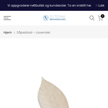
Hopp
Vi oppgraderer nettbutikk og kundesider. Ta en sniktitt her.
Lukk
til
innholdet
0
Hjem
Såpeblad – Lavendel