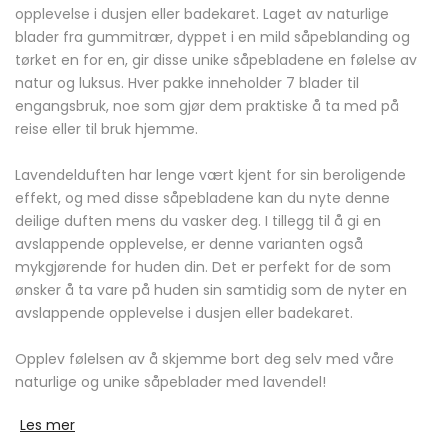
opplevelse i dusjen eller badekaret. Laget av naturlige
blader fra gummitrær, dyppet i en mild såpeblanding og
tørket en for en, gir disse unike såpebladene en følelse av
natur og luksus. Hver pakke inneholder 7 blader til
engangsbruk, noe som gjør dem praktiske å ta med på
reise eller til bruk hjemme.
Lavendelduften har lenge vært kjent for sin beroligende
effekt, og med disse såpebladene kan du nyte denne
deilige duften mens du vasker deg. I tillegg til å gi en
avslappende opplevelse, er denne varianten også
mykgjørende for huden din. Det er perfekt for de som
ønsker å ta vare på huden sin samtidig som de nyter en
avslappende opplevelse i dusjen eller badekaret.
Opplev følelsen av å skjemme bort deg selv med våre
naturlige og unike såpeblader med lavendel!
Les mer