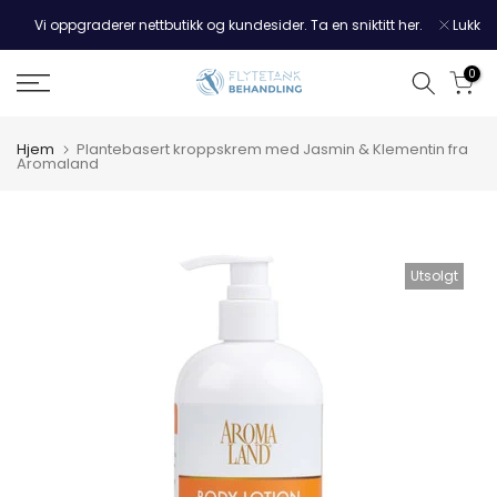
Hopp
Vi oppgraderer nettbutikk og kundesider. Ta en sniktitt her.
Lukk
til
innholdet
0
Hjem
Plantebasert kroppskrem med Jasmin & Klementin fra
Aromaland
Utsolgt