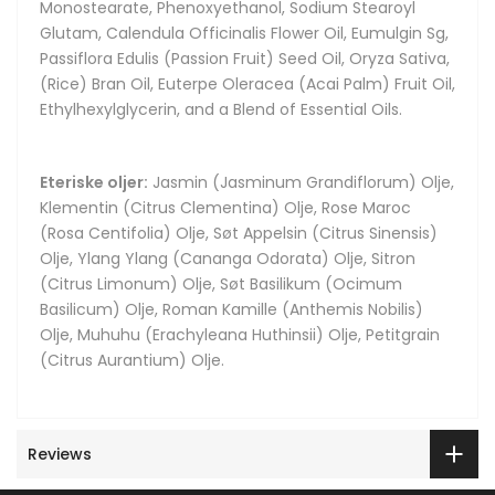
Monostearate, Phenoxyethanol, Sodium Stearoyl
Glutam, Calendula Officinalis Flower Oil, Eumulgin Sg,
Passiflora Edulis (Passion Fruit) Seed Oil, Oryza Sativa,
(Rice) Bran Oil, Euterpe Oleracea (Acai Palm) Fruit Oil,
Ethylhexylglycerin, and a Blend of Essential Oils.
Eteriske oljer:
Jasmin (Jasminum Grandiflorum) Olje,
Klementin (Citrus Clementina) Olje, Rose Maroc
(Rosa Centifolia) Olje, Søt Appelsin (Citrus Sinensis)
Olje, Ylang Ylang (Cananga Odorata) Olje, Sitron
(Citrus Limonum) Olje, Søt Basilikum (Ocimum
Basilicum) Olje, Roman Kamille (Anthemis Nobilis)
Olje, Muhuhu (Erachyleana Huthinsii) Olje, Petitgrain
(Citrus Aurantium) Olje.
Reviews