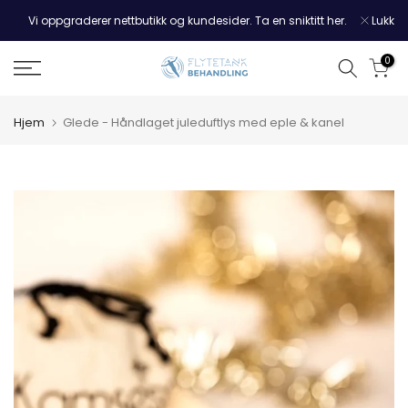
Hopp
Vi oppgraderer nettbutikk og kundesider. Ta en sniktitt her.
Lukk
til
innholdet
0
Hjem
Glede - Håndlaget juleduftlys med eple & kanel