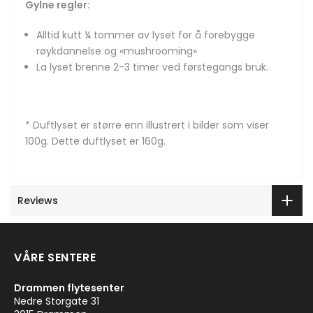
Gylne regler:
Alltid kutt ¼ tommer av lyset for å forebygge
røykdannelse og «mushrooming»
La lyset brenne 2-3 timer ved førstegangs bruk.
* Duftlyset er større enn illustrert i bilder som viser
100g. Dette duftlyset er 160g.
Reviews
VÅRE SENTERE
Drammen flytesenter
Nedre Storgate 31