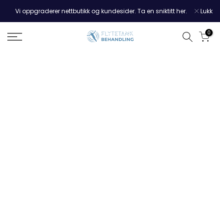
Hopp
Vi oppgraderer nettbutikk og kundesider. Ta en sniktitt her.
Lukk
til
innholdet
0